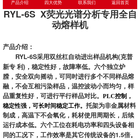
产品介绍
四大优势
联系我们
返回首页
RYL-6S X
荧光光谱分析专用全自
动熔样机
产品介绍：
RYL-6S
(
采用双丝杠自动进出样品机构
克普
)
新专 利
，稳定性好，故障率低。六个独立炉
膛，安全双向摇动，可同时进行多个不同样品熔
融，不会互相污染样品，温控波动小而均匀，样
品重复性好，可进行平行样品对比。
PLC
控制，
托架为非金属材料
稳定性强，可长时间稳定工作。
制成，高温下不会氧化，耗材使用周期长，后续
运行成本低。六个工位在耗电功率和四头设备相
1.5
同的工况下，工作效率是其它传统设备的
倍。