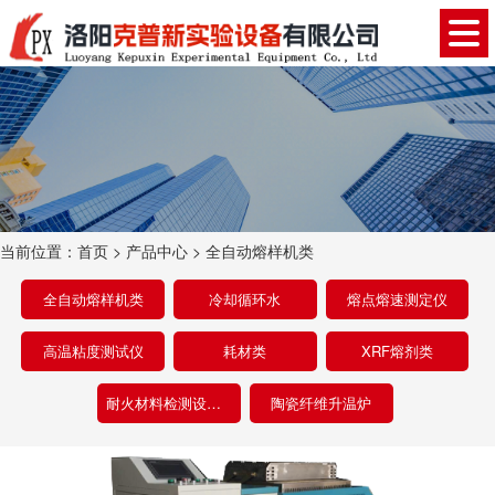
当前位置：
首页
>
产品中心
>
全自动熔样机类
全自动熔样机类
冷却循环水
熔点熔速测定仪
高温粘度测试仪
耗材类
XRF熔剂类
耐火材料检测设备类
陶瓷纤维升温炉