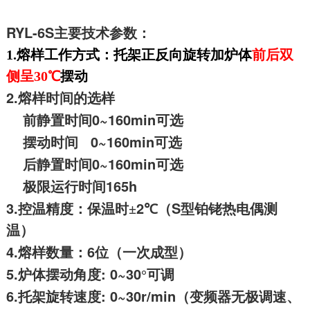
RYL-6S
主要技术参数：
1.
熔样工作方式：托架正反向旋转加炉体
前后双
侧呈30℃
摆动
2.
熔样时间的选样
0~160min
前静置时间
可选
0~160min
摆动时间
可选
0~160min
后静置时间
可选
165h
极限运行时间
3.
2
S
控温精度：保温时±
℃
（
型铂铑热电偶测
温）
4.
6
熔样数量：
位（一次成型）
5.
: 0~30
炉体摆动角度
°
可调
6.
: 0~30r/min
托架旋转速度
（变频器无极调速、