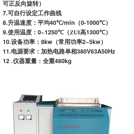
可正反向旋转）
7.
可自行设定工作曲线
8.
40
/min
0-1000
升温速度：平均
℃
（
℃
）
9.
0~1250
1300
使用温度：
℃
（ZUI高
℃
）
10.
8kw
2~5kw
设备功率：
（常用功率
）
11.
380V63A50Hz
电源要求：加热电路单相
12 .
480kg
仪器重量：全重